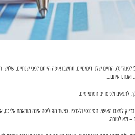
"אינך יכול להכנס לאותו נהר פעמיים" הרקליטוס (פילוסוף יווני, המאה ה5 לפנה"ס). החיים שלנו דינאמיים. תחשב
ואנחנו איתם....
, לתנאים ולכיסויים המתאימים.
 בדיוק למצבו האישי, הפיננסי ולצרכיו. כאשר הפוליסה אינה מותאמת אליכם,
– ולא לטובה.