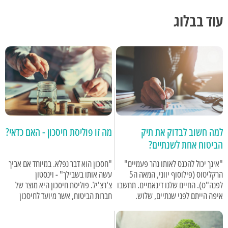
עוד בבלוג
למה חשוב לבדוק את תיק
מה זו פוליסת חיסכון - האם כדאי?
הביטוח אחת לשנתיים?
"אינך יכול להכנס לאותו נהר פעמיים"
"חסכון הוא דבר נפלא. במיוחד אם אביך
הרקליטוס (פילוסוף יווני, המאה ה5
עשה אותו בשבילך" - וינסטון
לפנה"ס). החיים שלנו דינאמיים. תחשבו
צ'רצ'יל. פוליסת חיסכון היא מוצר של
איפה הייתם לפני שנתיים, שלוש.
חברות הביטוח, אשר מיועד לחיסכון
השתניתם. התפתחתם. אולי מצאתם
לטווח בינוני.
זוגיות? אולי התחלתם ללמוד או נולד לכם
ילד.ה? אולי שיפרתם את תנאי השכר