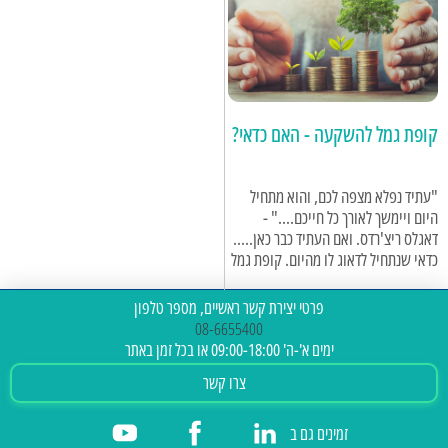
שלכם? החיים זורמים ומשתנים... ואנחנו
איתם....
קופת גמל להשקעה - האם כדאי?
"עתיד נפלא מצפה לכם, והוא מתחיל
היום ויימשך לאורך כל חייכם...." -
דאגלס ריצ'רדס. ואם העתיד כבר כאן.....
כדאי שנתחיל לדאוג לו מהיום. קופת גמל
להשקעה היא דרך מצויינת לעשות זאת.
פרטי יצירת קשר ראשיים, מספר טלפון
08-6655400
ימים א'-ה' 09:00-18:00 או בכל זמן באתר
צרו קשר
זמינים גם ב