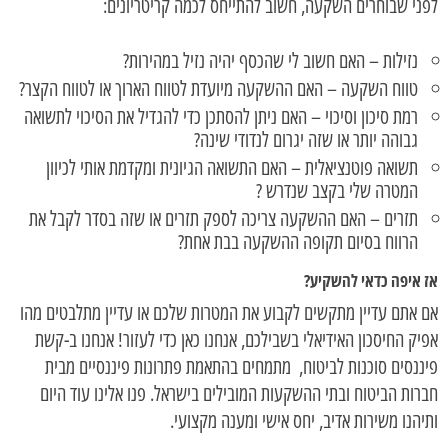
לפני שבוחרים השקעה, חשוב להתייחס לכמה קריטריונים:
נזילות – האם חשוב לי שהכסף יהיה נזיל במהירות?
טווח השקעה – האם ההשקעה מיועדת לטווח הארוך או לטווח הקצר?
רמת סיכון וסיכוי – האם ניתן להסתכן כדי להגדיל את הסיכוי לתשואה
גבוהה יותר או שזה יגרום לנדודי שינה?
תשואה פוטנציאלית – האם התשואה הגיונית ומקדמת אותי לכיוון
המטרה שלי בקצב שנדרש ?
תזרים – האם ההשקעה צריכה לספק תזרים או שזה בסדר לקבל את
הרווח בסיום תקופה ההשקעה בבת אחת?
אז איפה כדאי להשקיע?
אם אתם עדיין מתקשים לקבוע את המטרות שלכם או עדיין מתלבטים מהו
אפיק החיסכון האידיאלי בשבילכם, אנחנו כאן כדי לעזור! אנחנו ב-קשת
פיננסים סוכנות לביטוח, מתמחים בהתאמת פתרונות פיננסיים מבית
חברות הביטוח ובתי ההשקעות המובילים בישראל. פנו אלינו עוד היום
ותיהנו משירות אדיב, יחס אישי ומענה מקצועי.