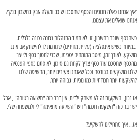
'איך אנחנו כאלה חנונים והכסף שחסכנו שוכב ומעלה אבק בחשבון בנק'?
אנחנו שואלים את עצמנו.
כשהכסף שוכב בחשבון, זו לא תמיד התנהלות נכונה נכונה כלכלית.
במיוחד כשיש אינפלציה (עליית מחירים) שגורמת לו להישחק אם איננו
מושקע. לאורך זמן, מיטב המומחים יסכימו, שכדי לחסוך כסף ולייצר
מהכסף שחסכנו עוד כסף צריך לקחת גם סיכון. לא סתם כספי הפנסיה
שלנו מושקעים בבורסה וככל שאנחנו צעירים יותר, החשיפה שלנו
להשקעות יותר תנודתיות כמו מניות, גבוהה יותר.
אז נכון, השקעות זה לא משחק ילדים, אין דבר כזה "תשואה בטוחה" , אבל
יש דבר כזה "השקעה חכמה" ויש "השקעה מתאימה" לי ולמשפחה שלי.
אז... איך מתחילים להשקיע?